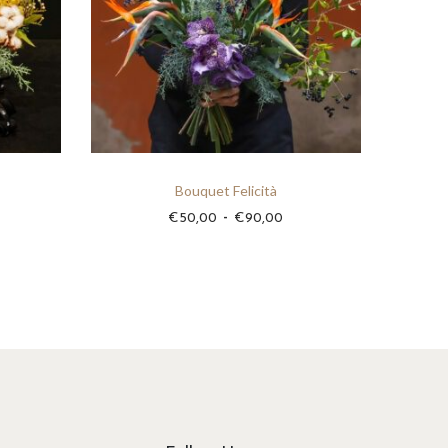
Bouquet Felicità
F
-
€
50,00
€
90,00
a
s
c
i
a
d
i
p