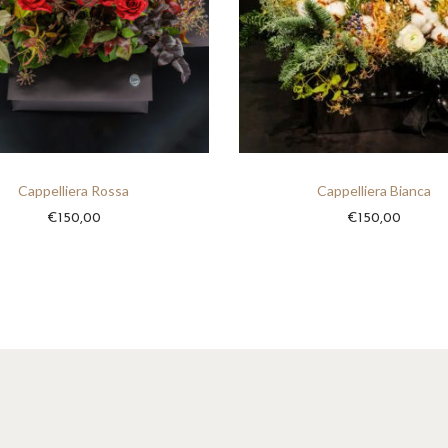
0
,
0
0
Cappelliera Rossa
Cappelliera Bianca
€
150,00
€
150,00