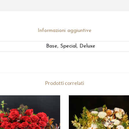
o
:
d
a
Informazioni aggiuntive
€
Base, Special, Deluxe
5
0
,
0
Prodotti correlati
0
a
€
9