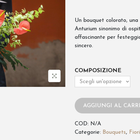
a
s
Un bouquet colorato, una co
c
Anturium sinonimo di ospi
affascinante per festeggi
i
sincero.
a
d
COMPOSIZIONE
i
p
r
e
AGGIUNGI AL CARR
z
COD:
N/A
z
Categorie:
Bouquets
,
Fiori