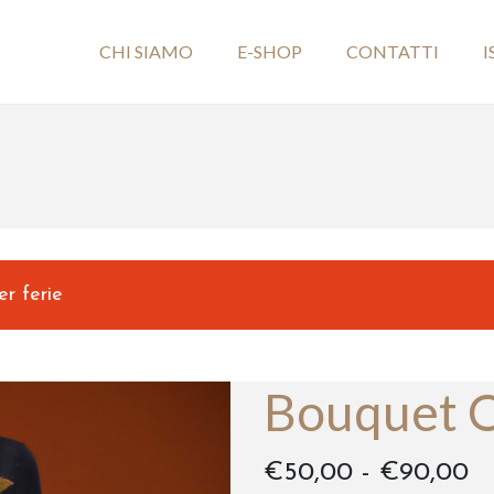
CHI SIAMO
E-SHOP
CONTATTI
I
er ferie
Bouquet O
F
€
50,00
-
€
90,00