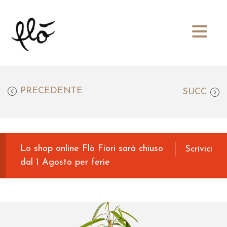
S
S
a
a
l
l
t
t
PRECEDENTE
SUCC
a
a
a
a
l
l
l
c
a
o
Lo shop online Flò Fiori sarà chiuso
Scrivici
n
n
dal 1 Agosto per ferie
a
t
v
e
i
n
g
u