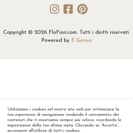
a
€
2
0
Copyright © 2026 FloFiori.com. Tutti i diritti riservati.
,
Powered by
E-Genius
0
0
a
€
1
1
0
,
0
Utilizziamo i cookies nel nostro sito web per ottimizzare la
0
tua esperienza di navigazione rendendo il caricamento dei
contenuti che ti mostriamo sempre più veloce, ricordando le
impostazioni della tua ultima visita. Cliccando su “Accetto”,
acconsenti all'utilizzo di tutti i cookies.