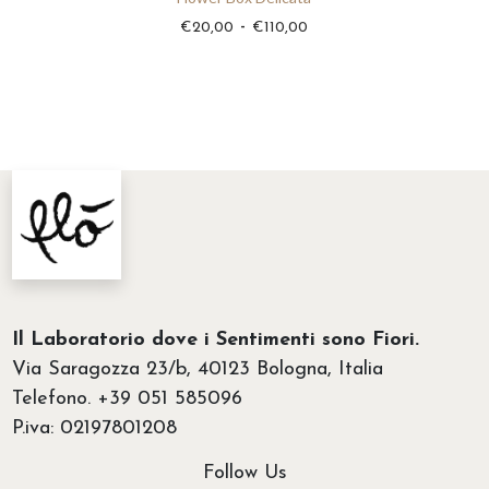
a
F
-
€
20,00
€
110,00
€
a
2
s
0
c
,
i
0
a
0
d
a
i
€
p
1
r
1
e
Il Laboratorio dove i Sentimenti sono Fiori.
0
z
Via Saragozza 23/b, 40123 Bologna, Italia
,
z
Telefono. +39 051 585096
0
o
P.iva: 02197801208
0
:
d
Follow Us