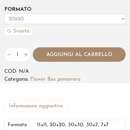
FORMATO
Svuota
AGGIUNGI AL CARRELLO
F
l
COD:
N/A
o
Categoria:
Flower Box primavera
w
e
r
B
Informazioni aggiuntive
o
x
Formato
11×11, 20×20, 30×30, 30×7, 7×7
F