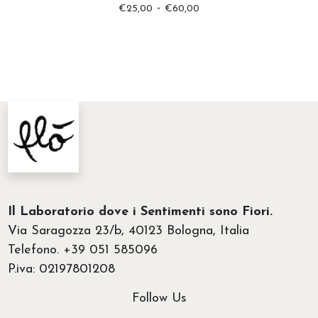
F
-
€
25,00
€
60,00
a
s
c
i
a
d
i
p
r
e
Il Laboratorio dove i Sentimenti sono Fiori.
z
Via Saragozza 23/b, 40123 Bologna, Italia
z
Telefono. +39 051 585096
o
P.iva: 02197801208
:
d
Follow Us
a