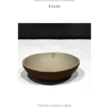
a
€
33,00
€
3
5
,
0
0
a
€
5
0
,
0
0
Ciotola smaltata salvia