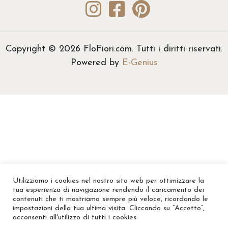
€
2
5
Copyright © 2026 FloFiori.com. Tutti i diritti riservati.
,
Powered by
E-Genius
0
0
a
€
6
0
,
0
0
Utilizziamo i cookies nel nostro sito web per ottimizzare la
tua esperienza di navigazione rendendo il caricamento dei
contenuti che ti mostriamo sempre più veloce, ricordando le
impostazioni della tua ultima visita. Cliccando su “Accetto”,
acconsenti all'utilizzo di tutti i cookies.