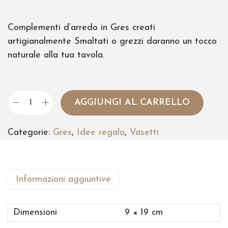
Complementi d’arredo in Gres creati
artigianalmente Smaltati o grezzi daranno un tocco
naturale alla tua tavola.
AGGIUNGI AL CARRELLO
V
a
Categorie:
Gres
,
Idee regalo
,
Vasetti
s
e
t
t
Informazioni aggiuntive
o
s
Dimensioni
9 × 19 cm
m