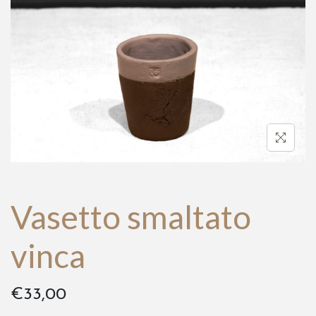
a
t
z
o
i
o
n
e
Vasetto smaltato
vinca
€
33,00