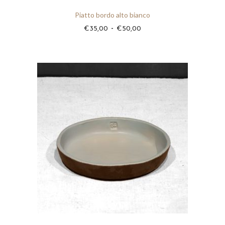
t
Piatto bordo alto bianco
à
F
-
€
35,00
€
50,00
a
s
c
i
a
d
i
p
r
e
z
z
o
: