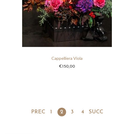
Cappelliera Viola
€
150,00
PREC
1
2
3
4
SUCC