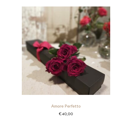
a
t
z
o
i
o
n
e
Amore Perfetto
€
40,00