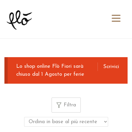
S
S
a
a
l
l
t
t
a
a
a
a
Lo shop online Flò Fiori sarà
Scrivici
l
l
chiuso dal 1 Agosto per ferie
l
c
a
o
n
n
a
t
Filtra
v
e
i
n
g
u