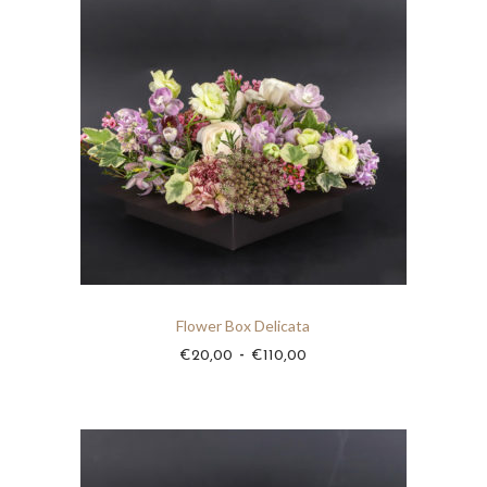
Flower Box Delicata
F
-
€
20,00
€
110,00
a
s
c
i