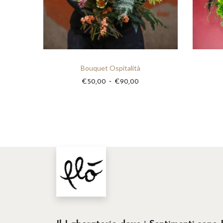
Bouquet Ospitalità
F
-
€
50,00
€
90,00
a
s
c
i
a
d
i
p
r
e