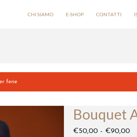
CHI SIAMO
E-SHOP
CONTATTI
I
er ferie
Bouquet A
F
€
50,00
-
€
90,00