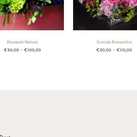
0
,
0
0
Bouquet Natura
Scatola Romantica
F
F
-
-
€
50,00
€
100,00
€
20,00
€
110,00
a
a
s
s
c
c
i
i
a
a
d
d
i
i
p
p
r
r
e
e