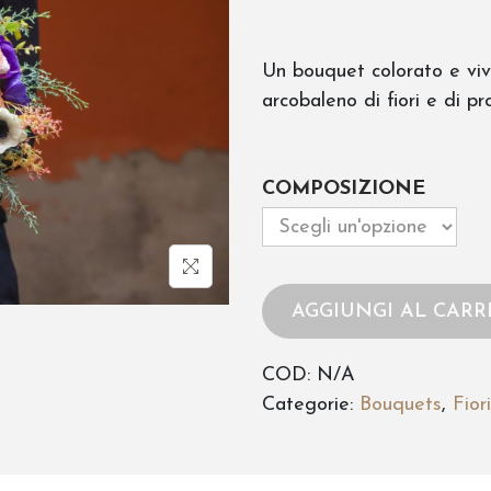
a
s
Un bouquet colorato e vi
c
arcobaleno di fiori e di pr
i
a
COMPOSIZIONE
d
i
p
AGGIUNGI AL CARR
r
e
COD:
N/A
Categorie:
Bouquets
,
Fiori
z
z