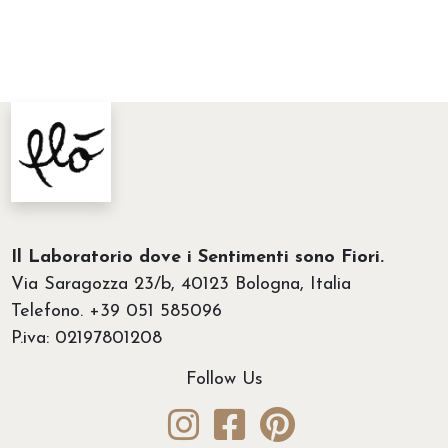
2
s
5
c
,
i
0
a
0
d
a
i
€
p
6
r
0
e
Il Laboratorio dove i Sentimenti sono Fiori.
,
z
Via Saragozza 23/b, 40123 Bologna, Italia
0
z
Telefono. +39 051 585096
0
o
P.iva: 02197801208
:
d
Follow Us
a
€