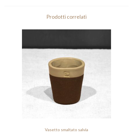
5
t
,
à
Prodotti correlati
0
0
Vasetto smaltato salvia