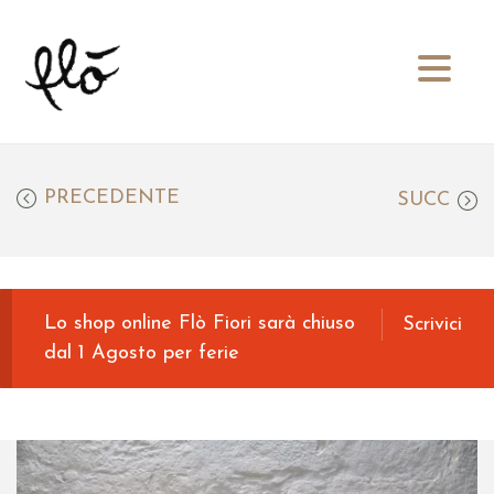
S
S
a
a
l
l
t
t
PRECEDENTE
SUCC
a
a
a
a
l
l
l
c
a
o
Lo shop online Flò Fiori sarà chiuso
Scrivici
n
n
dal 1 Agosto per ferie
a
t
v
e
i
n
g
u