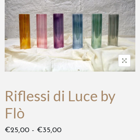
a
t
z
o
i
o
n
e
Riflessi di Luce by
Flò
F
€
25,00
-
€
35,00