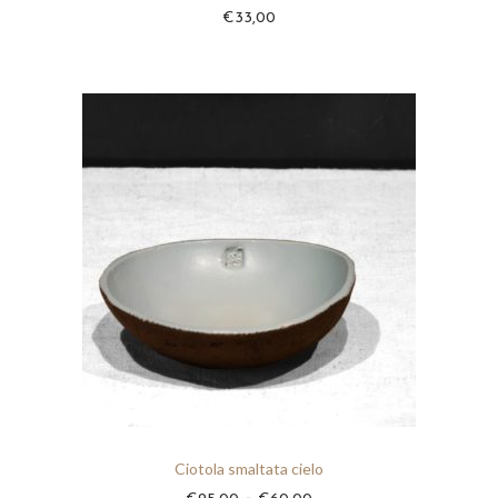
€
33,00
Ciotola smaltata cielo
F