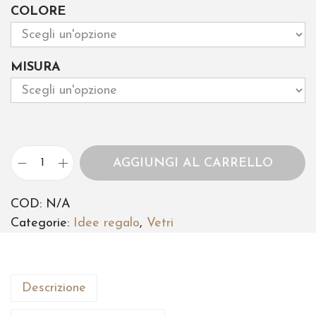
a
COLORE
s
c
MISURA
i
a
d
i
AGGIUNGI AL CARRELLO
R
p
i
COD:
N/A
r
f
Categorie:
Idee regalo
,
Vetri
l
e
e
z
s
z
s
Descrizione
i
o