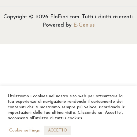
3
5
Copyright © 2026 FloFiori.com. Tutti i diritti riservati.
,
Powered by
E-Genius
0
0
a
€
5
0
,
0
0
Utilizziamo i cookies nel nostro sito web per ottimizzare la
tua esperienza di navigazione rendendo il caricamento dei
contenuti che ti mostriamo sempre più veloce, ricordando le
impostazioni della tua ultima visita. Cliccando su “Accetto”,
acconsenti all'utilizzo di tutti i cookies.
Cookie settings
ACCETTO