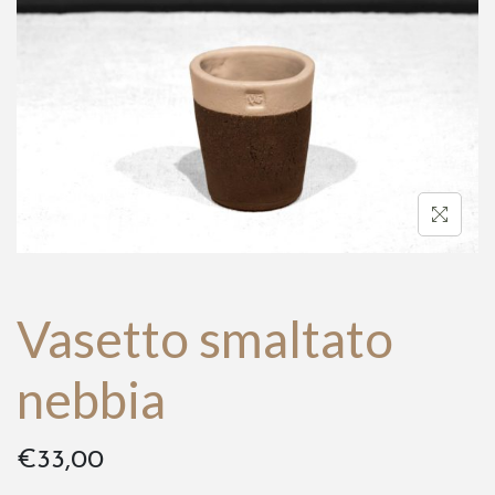
a
t
z
o
i
o
n
e
Vasetto smaltato
nebbia
€
33,00