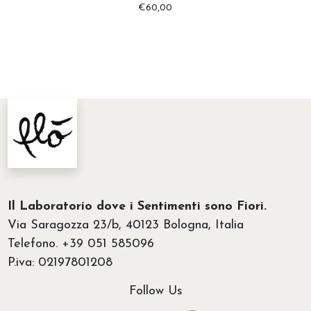
a
€
60,00
€
3
5
,
0
0
a
€
5
0
Il Laboratorio dove i Sentimenti sono Fiori.
,
Via Saragozza 23/b, 40123 Bologna, Italia
0
Telefono. +39 051 585096
0
P.iva: 02197801208
Follow Us