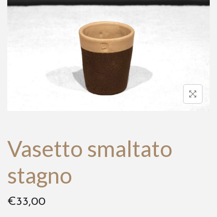
a
t
z
o
i
o
n
e
Vasetto smaltato
stagno
€
33,00