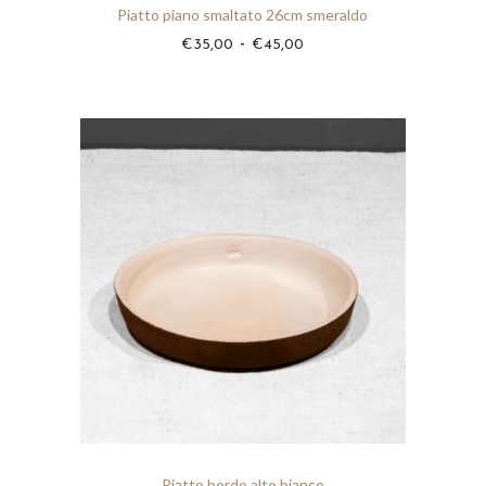
Piatto piano smaltato 26cm smeraldo
F
-
€
35,00
€
45,00
a
s
c
i
a
d
i
p
r
e
z
z
o
:
d
Piatto bordo alto bianco