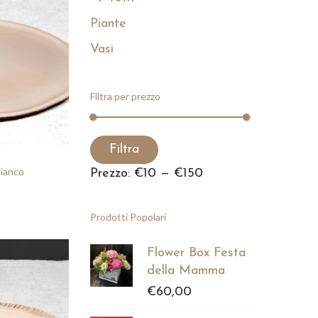
Piante
Vasi
Filtra per prezzo
P
P
Filtra
r
r
bianco
Prezzo:
€10
—
€150
e
e
z
z
Prodotti Popolari
z
z
o
o
Flower Box Festa
M
M
della Mamma
i
a
€
60,00
n
x