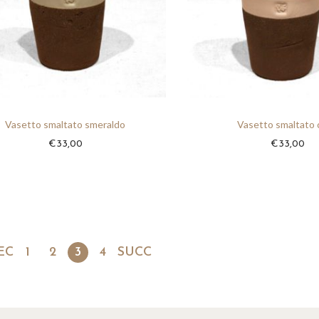
3
5
,
0
0
Vasetto smaltato smeraldo
Vasetto smaltato 
€
33,00
€
33,00
EC
1
2
3
4
SUCC