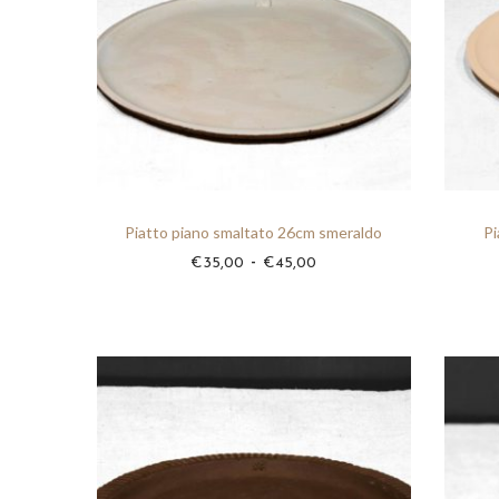
t
e
Piatto piano smaltato 26cm smeraldo
Pi
F
-
€
35,00
€
45,00
a
s
c
i
a
d
i