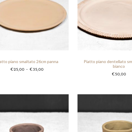
atto piano smaltato 26cm panna
Piatto piano dentellato s
bianco
F
-
€
25,00
€
35,00
€
50,00
a
s
c
i
a
d
i