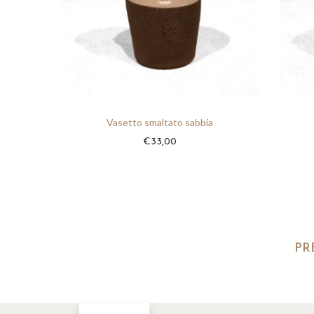
4
5
,
0
0
Vasetto smaltato sabbia
€
33,00
PR