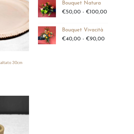
Bouquet Natura
F
€
50,00
-
€
100,00
a
s
Bouquet Vivacità
c
F
€
40,00
-
€
90,00
i
a
a
s
d
c
maltato 30cm
i
i
p
a
r
d
e
i
z
p
z
r
o
e
:
z
d
z